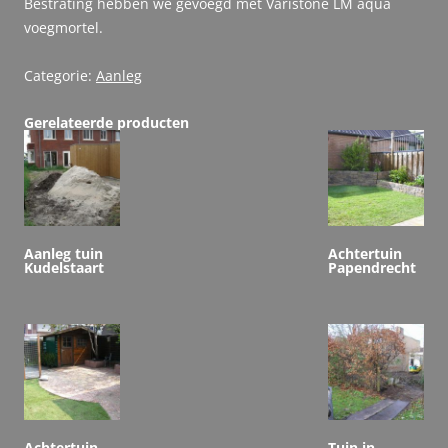
Bestrating hebben we gevoegd met Varistone LM aqua
voegmortel.
Categorie:
Aanleg
Gerelateerde producten
Aanleg tuin
Achtertuin
Kudelstaart
Papendrecht
Achtertuin
Tuin in