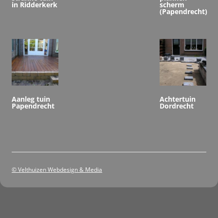
in Ridderkerk
scherm
(Papendrecht)
Aanleg tuin
Achtertuin
Papendrecht
Dordrecht
© Velthuizen Webdesign & Media