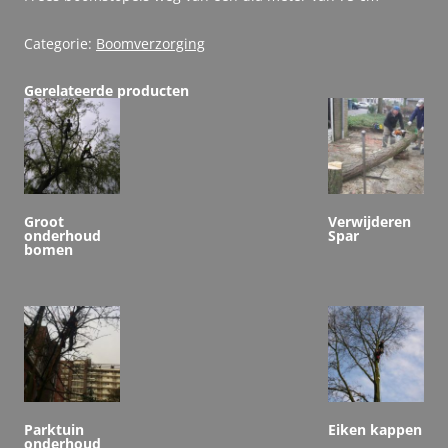
Categorie:
Boomverzorging
Gerelateerde producten
Groot
Verwijderen
onderhoud
Spar
bomen
Parktuin
Eiken kappen
onderhoud